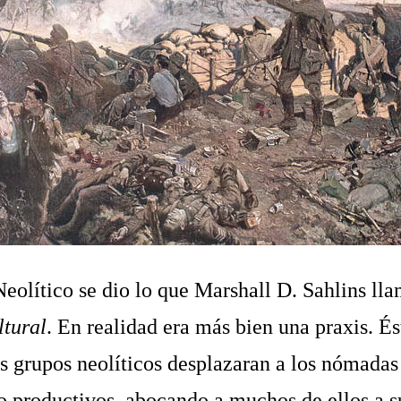
Neolítico se dio lo que Marshall D. Sahlins ll
ltural
. En realidad era más bien una praxis. És
s grupos neolíticos desplazaran a los nómadas
o productivos, abocando a muchos de ellos a s