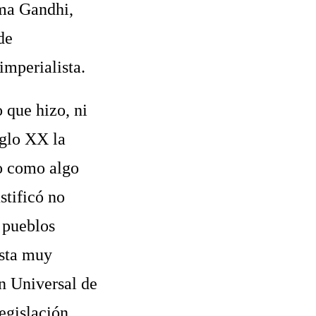
ma Gandhi,
de
imperialista.
 que hizo, ni
iglo XX la
o como algo
stificó no
 pueblos
asta muy
n Universal de
egislación