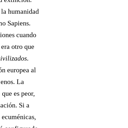
e la humanidad
mo Sapiens.
ciones cuando
 era otro que
ivilizados
.
ión europea al
jenos. La
 que es peor,
ación. Si a
n ecuménicas,