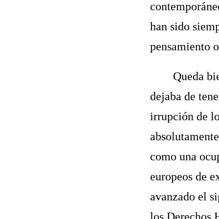
contemporáneo
han sido siemp
pensamiento of
Queda bie
dejaba de tene
irrupción de l
absolutamente 
como una ocup
europeos de ex
avanzado el s
los Derechos 