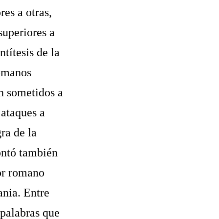
res a otras,
superiores a
ntítesis de la
romanos
an sometidos a
 ataques a
ra de la
ontó también
dor romano
ania. Entre
 palabras que