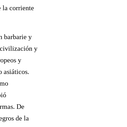
 la corriente
n barbarie y
civilización y
ropeos y
 asiáticos.
smo
bió
armas. De
egros de la