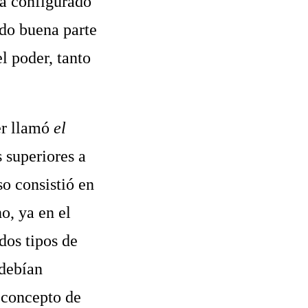
tá configurado
ido buena parte
l poder, tanto
er llamó
el
s superiores a
so consistió en
o, ya en el
dos tipos de
 debían
 concepto de