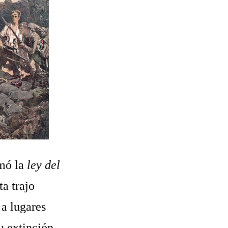
amó la
ley del
ta trajo
 a lugares
u extinción.