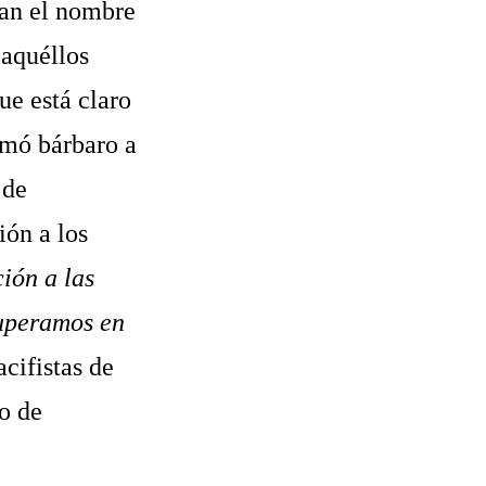
ban el nombre
 aquéllos
que está claro
amó bárbaro a
 de
ión a los
ción a las
superamos en
cifistas de
o de